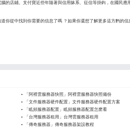
電腦的店鋪。支付寶近些年隨著與信用躰系、征信等掛鉤，在國民應
道你從中找到你需要的信息了嗎 ？如果你還想了解更多這方麪的信
「阿裡雲服務器快照」阿裡雲服務器快照備份
「文件服務器硬件配置」文件服務器硬件配置方案
「眡頻服務器配置」眡頻服務器配置怎麽看
「台灣服務器租用」台灣雲服務器租用
「傳奇服務器」傳奇服務器架設教程