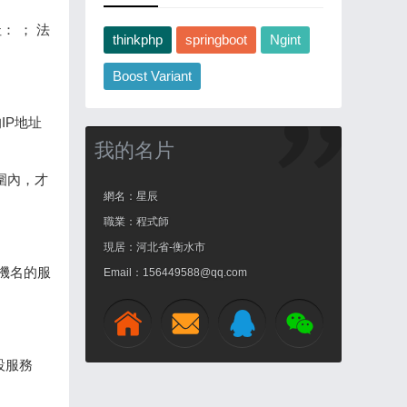
： ； 法
thinkphp
springboot
Ngint
Boost Variant
IP地址
我的名片
範圍內，才
網名：星辰
職業：程式師
現居：河北省-衡水市
機名的服
Email：
156449588@qq.com
設服務