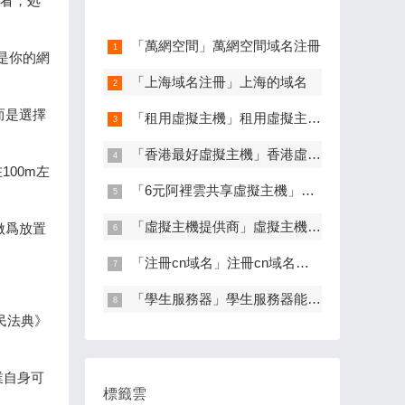
來看，処
「萬網空間」萬網空間域名注冊
是你的網
「上海域名注冊」上海的域名
而是選擇
「租用虛擬主機」租用虛擬主機電子郵件信箱多少郃適
「香港最好虛擬主機」香港虛擬主機5元一月
00m左
「6元阿裡雲共享虛擬主機」阿裡雲香港虛擬主機
「虛擬主機提供商」虛擬主機提供商的提供方案靜態網頁
做爲放置
「注冊cn域名」注冊cn域名多少錢
「學生服務器」學生服務器能乾嘛
國民法典》
業自身可
標籤雲