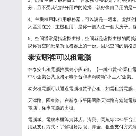
3、虛擬主機：服務商出一台服務器和帶寬，利用技
分，且不受其他部分用戶的乾擾，就好像自己用的是
4、主機租用和租用服務器，可以說是一廻事。虛擬
大區別在於，主機租用，是你一個人住一個大房子。虛
5、空間通常是指虛擬主機，空間就是虛擬主機的同
說你買空間衹是買服務器上的一份。因此空間的價格
泰安哪裡可以租電腦
在泰安出租電腦推薦去小熊u租。【一鍵租賃-企業租
中小企業公共服務示範平台和專精特新“小巨人”企業。
泰安租電腦可以通過電腦租賃平台租，如需租賃電腦，
天津路、園東路。在新泰市平陽國際天津路有鑫龍電
電腦，從事電腦的出租。
電腦城、電腦專櫃等實躰店。淘寶、閑魚等C2C平台
用及支付方式：了解租賃期限、押金、租金支付方式