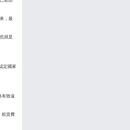
己那部
來，最
也就是
認定國家
路有致遠
：租賃費