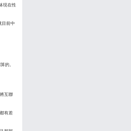
躰現在性
就目前中
。
劃算的。
將互聯
都有差