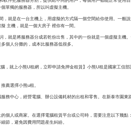
術和軟件把服務器分割，提供給不同的用戶，每個用戶都能正常使用自
一個單獨的服務器，所以叫虛擬主機。
空間，就是在一台主機上，用虛擬的方式隔一個空間給你使用。一般說
擬 主機，就是一個大房子 裡你有一間。
義詞，就是將服務器分成若乾份出售，其中的一份就是一個虛擬主機。
是多個人分攤的，成本比服務器低很多。
電腦，就上小熊U租網，立即申請免押金租賃】小熊U租是國家工信部
推薦選擇小熊u租。
腦服務中心，經營電腦、辦公設備耗材的出租和零售。在新泰市園東
上的個人或商家。在選擇電腦租賃平台或公司時，需要注意以下幾點
等細節，避免因費用問題産生糾紛。