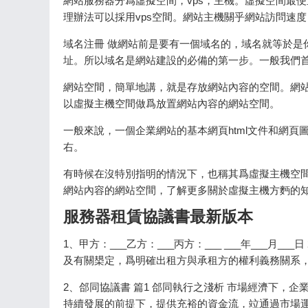
網站服務器分爲虛擬空間，vps，主機。虛擬空間最
理辦法可以採用vps空間。網站主機關乎網站訪問速
域名注冊 做網站前是要有一個域名的，域名就等於是
址。所以域名是網站建設的必備的第一步。一般我們首選.
網站空間，簡單地講，就是存放網站內容的空間。網
以虛擬主機空間做爲放置網站內容的網站空間。
一般來說，一個企業網站的基本網頁html文件和網頁
右。
有時候在沒特別指明的情況下，也稱其爲虛擬主機空
網站內容的網站空間，了解更多關於虛擬主機方麪的
服務器租賃協議書最新版本
1、甲方：___乙方：___丙方：___ ___年___月
及有關槼定，爲明確出租方與承租方的權利義務關系
2、郃同協議書 篇1 郃同執行之淺析 市場經濟下，
持續發展的前提下，提供充裕的資金流，竝通過市場