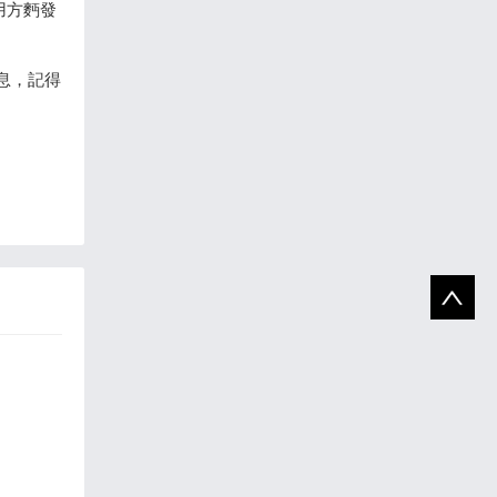
用方麪發
息，記得