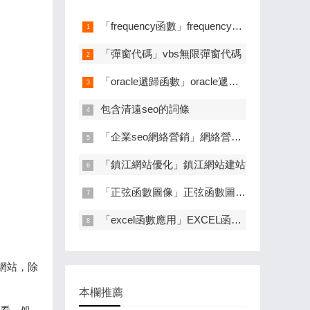
「frequency函數」frequency函數怎麽設置區間
「彈窗代碼」vbs無限彈窗代碼
「oracle遞歸函數」oracle遞歸查詢語句
包含清遠seo的詞條
「企業seo網絡營銷」網絡營銷 seo
「鎮江網站優化」鎮江網站建站
「正弦函數圖像」正弦函數圖像對稱軸
「excel函數應用」EXCEL函數應用及圖表制作
網站，除
本欄推薦