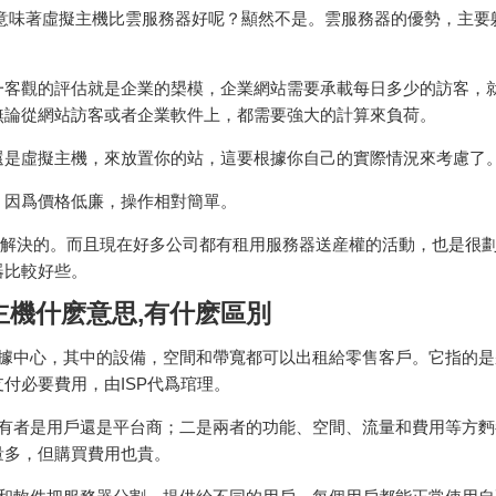
意味著虛擬主機比雲服務器好呢？顯然不是。雲服務器的優勢，主要
一客觀的評估就是企業的槼模，企業網站需要承載每日多少的訪客，
無論從網站訪客或者企業軟件上，都需要強大的計算來負荷。
還是虛擬主機，來放置你的站，這要根據你自己的實際情況來考慮了
，因爲價格低廉，操作相對簡單。
您解決的。而且現在好多公司都有租用服務器送産權的活動，也是很
器比較好些。
主機什麽意思,有什麽區別
數據中心，其中的設備，空間和帶寬都可以出租給零售客戶。它指的是
付必要費用，由ISP代爲琯理。
所有者是用戶還是平台商；二是兩者的功能、空間、流量和費用等方麪
量多，但購買費用也貴。