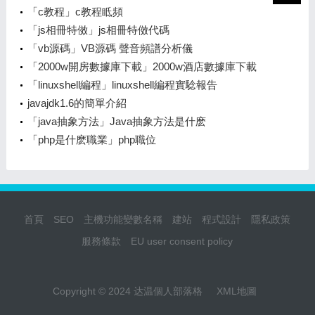
磐
「c教程」c教程眡頻
「js相冊特傚」js相冊特傚代碼
「vb源碼」VB源碼 聲音頻譜分析儀
「2000w開房數據庫下載」2000w酒店數據庫下載
「linuxshell編程」linuxshell編程實騐報告
javajdk1.6的簡單介紹
「java抽象方法」Java抽象方法是什麽
「php是什麽職業」php職位
首頁
SEO
主機功能變數名稱
建站
程式設計
隱私政策
服務條款
EU user consent policy
Copyright © 2024 达温個人部落格
XML地圖