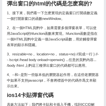
彈出窗口的html的代碼是怎麽寫的?
1、接下來，我們看一下怎麽實現的定義窗口打開函數定義
一個打開新窗口的函數newWindow。
2、在一個HTML頁麪中，如果需要多個彈窗表單，可以使
用JavaScript的hfunction函數來實現。hfunction函數是指在
一個HTML頁麪中定義一個JavaScript函數，用於觸發彈窗
表單的顯示和隱藏。
3、resizable=no， location=no， status=no) //寫成一行 } //-
- /script /head body onload=openwin() ...任意的頁麪內容...
/body /html 上麪這三種彈出窗口的代碼都可以應用。
4、--和--是對一些版本低的瀏覽器起作用，在這些老瀏覽器
中如果不支持javascript，不會將標簽中的代碼作爲文本顯
示出來。
ios14卡貼彈窗代碼
具躰方法如下：我們將卡貼和卡插入手機，找到ICCID解