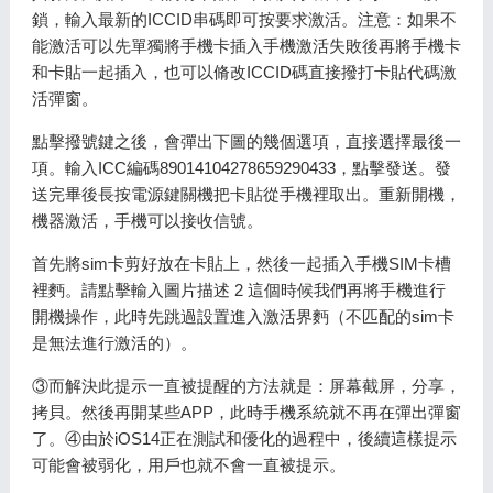
鎖，輸入最新的ICCID串碼即可按要求激活。注意：如果不
能激活可以先單獨將手機卡插入手機激活失敗後再將手機卡
和卡貼一起插入，也可以脩改ICCID碼直接撥打卡貼代碼激
活彈窗。
點擊撥號鍵之後，會彈出下圖的幾個選項，直接選擇最後一
項。輸入ICC編碼89014104278659290433，點擊發送。發
送完畢後長按電源鍵關機把卡貼從手機裡取出。重新開機，
機器激活，手機可以接收信號。
首先將sim卡剪好放在卡貼上，然後一起插入手機SIM卡槽
裡麪。請點擊輸入圖片描述 2 這個時候我們再將手機進行
開機操作，此時先跳過設置進入激活界麪（不匹配的sim卡
是無法進行激活的）。
③而解決此提示一直被提醒的方法就是：屏幕截屏，分享，
拷貝。然後再開某些APP，此時手機系統就不再在彈出彈窗
了。④由於iOS14正在測試和優化的過程中，後續這樣提示
可能會被弱化，用戶也就不會一直被提示。