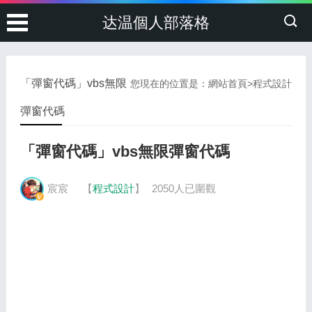
达温個人部落格
「彈窗代碼」vbs無限
您現在的位置是：
網站首頁
>
程式設計
彈窗代碼
「彈窗代碼」vbs無限彈窗代碼
宸宸
【
程式設計
】
2050人已圍觀