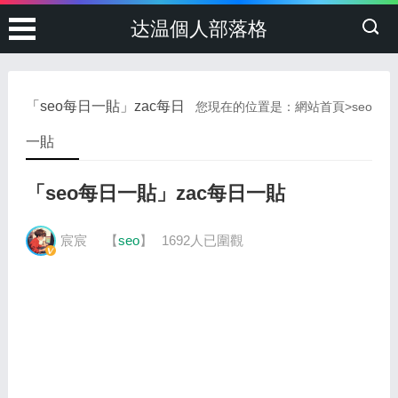
达温個人部落格
「seo每日一貼」zac每日
您現在的位置是：
網站首頁
>
seo
一貼
「seo每日一貼」zac每日一貼
宸宸
【
seo
】
1692人已圍觀