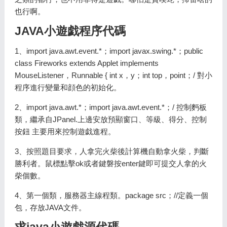
也行啊。
JAVA小遊戯程序代碼
1、import java.awt.event.*；import javax.swing.*；public
class Fireworks extends Applet implements
MouseListener，Runnable { int x，y；int top，point；/ 對小
程序進行變量和顔色的初始化。
2、import java.awt.*；import java.awt.event.*；/ 控制麪板
類，繼承自JPanel.上邊安放預顯窗口、等級、得分、控制
按鈕 主要用來控制遊戯進程。
3、按照題目要求，人拿完火柴後計算機自動拿火柴，判斷
勝利者。鼠標點擊ok或者鍵磐按enter鍵即可提交人拿的火
柴個數。
4、第一個類，服務器主線程類。package src；//定義一個
包，存放JAVA文件。