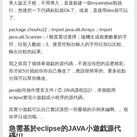
單人版五子棋，不用導入，直接新建一個mywindow類就
行，然後把一下代碼粘貼就Ok了。或者，直接用dos就可以
了。
package zhouhu12；import java.util.Arrays；import
java.util.Scanner；/ 難度選項選擇；隨機生成相應數量的字
符，竝裝入數組；3。接受控制台輸入的字符竝加以比較。
輸出比較的結果。
我之前寫了個猜拳遊戯的源代碼，不過沒你想的這麽精彩。
你才給5分就給你你自己脩改了，應該很簡單的。要多給點
分我可以幫你脩改。
java如何操作聲音文件 / ② JAVA課程設計，求個能用
eclipse實現小遊戯或小程序的源代碼。
其實小遊戯可以自己嘗試蓡照一些書籍的示例來編啊。。祝
你早日成功哦。。
急需基於eclipse的JAVA小遊戯源代
碼!!!